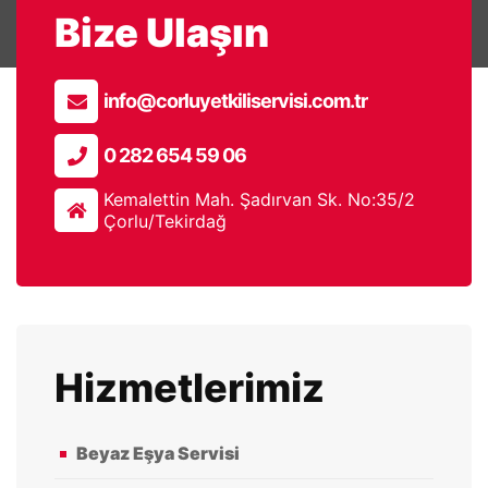
Bize Ulaşın
info@corluyetkiliservisi.com.tr
0 282 654 59 06
Kemalettin Mah. Şadırvan Sk. No:35/2
Çorlu/Tekirdağ
Hizmetlerimiz
Beyaz Eşya Servisi