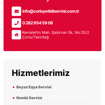
info@corluyetkiliservisi.com.tr
0 282 654 59 06
Kemalettin Mah. Şadırvan Sk. No:35/2
Çorlu/Tekirdağ
Hizmetlerimiz
Beyaz Eşya Servisi
Kombi Servisi