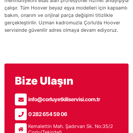
memnuniyetini esas alan profesyonel hizmet anlayışıyla
çalışır. Tüm Hoover beyaz eşya modelleri için kapsamlı
bakım, onarım ve orijinal parça değişimi titizlikle
gerçekleştirilir. Uzman kadromuzla Çorlu’da Hoover
servisinde güvenilir adres olmaya devam ediyoruz.
Bize Ulaşın
info@corluyetkiliservisi.com.tr
0 282 654 59 06
Kemalettin Mah. Şadırvan Sk. No:35/2
Çorlu/Tekirdağ