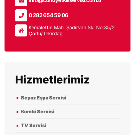
info@corluyetkiliservisi.com.tr
0 282 654 59 06
Kemalettin Mah. Şadırvan Sk. No:35/2
Çorlu/Tekirdağ
Hizmetlerimiz
Beyaz Eşya Servisi
Kombi Servisi
TV Servisi